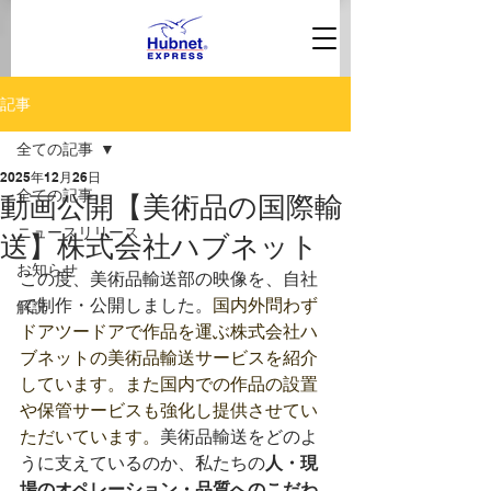
記事
全ての記事
2025年12月26日
全ての記事
動画公開【美術品の国際輸
ニュースリリース
送】株式会社ハブネット
お知らせ
この度、美術品輸送部の映像を、自社
で制作・公開しました。
国内外問わず
解説
ドアツードアで作品を運ぶ株式会社ハ
ブネットの美術品輸送サービスを紹介
しています。また国内での作品の設置
や保管サービスも強化し提供させてい
ただいています。
美術品輸送をどのよ
うに支えているのか、私たちの
人・現
場のオペレーション・品質へのこだわ