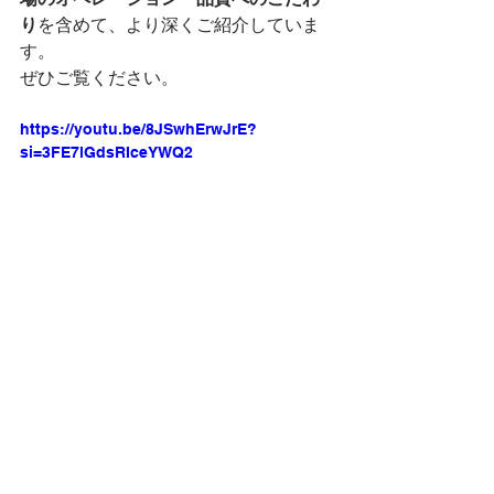
り
を含めて、より深くご紹介していま
す。
ぜひご覧ください。
https://youtu.be/8JSwhErwJrE?
si=3FE7lGdsRIceYWQ2
#美術品輸送
#アート
#設置
国際輸送
輸出
美術品輸送
アート
ニュースリリース
Company
Contact
About us
Email Now
Access