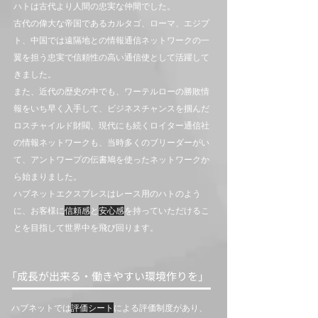
ハトは古代より人間の忠実な仲間でした​。
古代の偉大な帝国であるカルタゴ、ローマ、エジプ
ト、中国では遠隔地との情報通信ネットワークの一
翼を担う忠実で信頼性の高い通信使として活躍して
きました。
また、近代の歴史の中でも、ワーテルローの勝敗情
報をいち早く入手して、ビジネスチャンスを掴んだ
ロスチャイルド財閥、現代にも続くロイター通信社
の情報ネットワークも、当時多くのブリーダーがい
て、アントワープの伝書鳩を使ったネットワークか
ら始まりました。
ハブネットエクスプレスはレース用のハトのよう
に、お客様に
信頼感
と
安心感
を持っていただけるこ
とを目指して世界中を飛び回ります。
​「成長が出来る・働きやすい環境作りを」
ハブネットでは
評価シート
による評価制度があり、