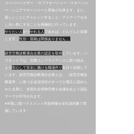
スーパーバイザー ・サブマネージャー・マネージャ
ー・シニアマネージャーと昇格が出来ます。また、
新しいことにチャレンジすること・アイディアを出
し合い形にすることを積極的に行っています。
やりたい人
かつ
やれる人
であれば、どんどんと抜擢
します。
性別・国籍は関係ありません 。
経営労務診断適合企業の認定を取得
しています。ハ
ブネットでは、労務コンプライアンスに取り組み、
より
安心して安全に働ける職場作り
を日々目指して
います。経営労務診断適合企業とは、「経営労務診
断基準」に基づき必須項目のすべてが適正と認めら
れた企業に、全国社会保険労務士会連合会より認証
マークが付与されます。
4半期に1度ハラスメント対策研修を全社員対象で実
施しています。