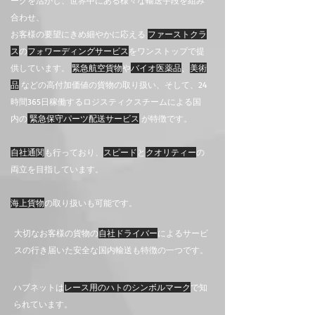
ークを活かし、世界中にある様々な輸送手段を組み
合わせ、
お客様の要望にきめ細やかに応える
ファーストクラ
ス
の
フォワーディングサービス
をワンストップで提
供しています。
緊急航空貨物
や
バイオ医薬品
、
美術
品
などの高付加価値の貨物の取り扱い、そして、24
時間365日稼働するロジスティクスチームによる国
内の
緊急保守パーツ配送サービス
が特徴です。
自社通関
も行っており、
スピード
と
クオリティー
の
両立を​目指しています。
海上貨物
の取り扱いも可能です。
大切なお客様の貨物の
自社ドライバー
によるサービ
スの行き届いた安全な国内輸送も特徴の一つです。​
ハブネットは
レース用のハトのシンボルマーク
で知
られています。