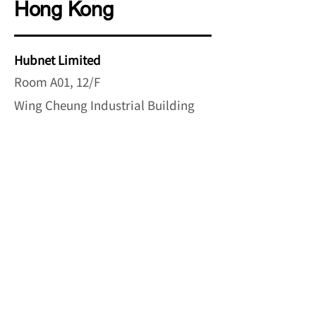
Hong Kong
Hubnet Limited
Room A01, 12/F
Wing Cheung Industrial Building
58-70 Kwai Cheong Road, Hong
Kong
info@hubnetexp.com