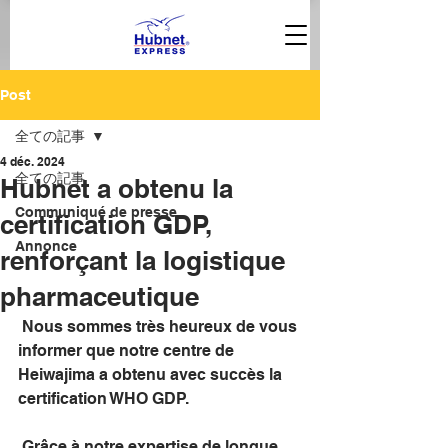
Post
全ての記事
4 déc. 2024
全ての記事
Hubnet a obtenu la
Communiqué de presse
certification GDP,
Annonce
renforçant la logistique
pharmaceutique
 Nous sommes très heureux de vous 
informer que notre centre de 
Heiwajima a obtenu avec succès la 
certification WHO GDP.
 Grâce à notre expertise de longue 