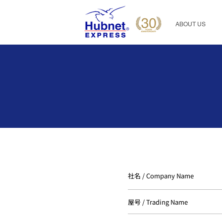
ABOUT US
​社名 / Company Name
​屋号 / Trading Name