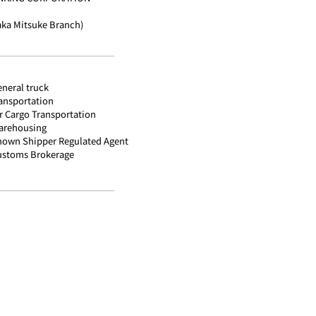
aka Mitsuke Branch)
neral truck
ransportation
r Cargo Transportation
arehousing
nown Shipper Regulated Agent
ustoms Brokerage