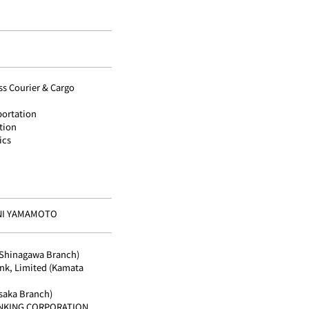
ss Courier & Cargo
portation
tion
ics
NI YAMAMOTO
(Shinagawa Branch)
nk, Limited (Kamata
saka Branch)
NKING CORPORATION