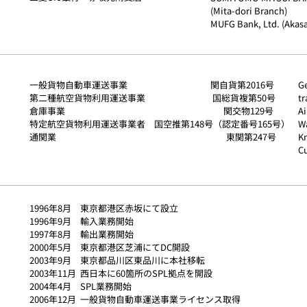
(Mita-dori Branch)
MUFG Bank, Ltd. (Akas
一般貨物自動車運送事業 関自貨第2016号
Ge
第二種航空貨物利用運送事業 国総貨複第50号
t
倉庫事業 関交物129号
Ai
特定航空貨物利用運送事業者 国空推第148号（認定番号165号）
W
通関業 東関第247号
K
C
1996年8月 東京都港区赤坂にて設立
1996年9月 輸入業務開始
1997年8月 輸出業務開始
2000年5月 東京都港区芝浦にてDC開設
2003年9月 東京都品川区東品川に本社移転
2003年11月 西日本に60箇所のSPL拠点を開設
2004年4月 SPL業務開始
2006年12月 一般貨物自動車運送事業ライセンス取得