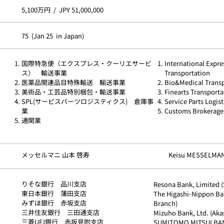
5,100万円 / JPY 51,000,000
75 (Jan 25 in Japan)
国際特急便（エクスプレス・クーリエサービ
International Expre
ス） 輸送事業
Transportation
医薬品関連品目特殊輸送 輸送事業
Bio&Medical Trans
美術品・工芸品特別梱包・輸送事業
Finearts Transporta
SPL(サービスパーツロジスティクス) 倉庫事
Service Parts Logist
業
Customs Brokerage
通関業
メッセルマニ 山本 啓寿
Keisu MESSELMA
りそな銀行 品川支店
Resona Bank, Limited 
​東日本銀行 蒲田支店
The Higashi-Nippon Ba
みずほ銀行 赤坂支店
Branch)
三井住友銀行 三田通支店
Mizuho Bank, Ltd. (Aka
三菱UFJ銀行 赤坂見附支店
SUMITOMO MITSUI BA