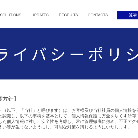
SOLUTIONS
UPDATES
RECRUITS
CONTACTS
貨物
ライバシーポリ
護方針】
ト（以下、「当社」と呼びます）は、お客様及び当社社員の個人情報を
と認識し、以下の事柄を基本として、個人情報保護に万全を尽くす所存
した個人情報に対し、安全性を考慮し、常に管理徹底に努め、不正アク
えい等が生じないようにし、可能な対策を講じるようにいたします。