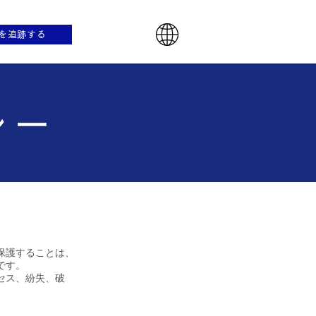
を追跡する
シー
保護することは、
です。
セス、紛失、破