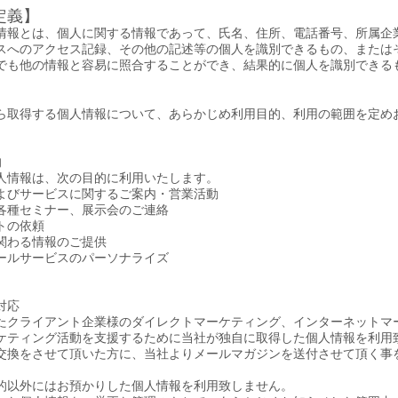
定義】
情報とは、個人に関する情報であって、氏名、住所、電話番号、所属企
スへのアクセス記録、その他の記述等の個人を識別できるもの、または
でも他の情報と容易に照合することができ、結果的に個人を識別できる
ら取得する個人情報について、あらかじめ利用目的、利用の範囲を定め
的
人情報は、次の目的に利用いたします。
よびサービスに関するご案内・営業活動
各種セミナー、展示会のご連絡
トの依頼
関わる情報のご提供
ールサービスのパーソナライズ
対応
たクライアント企業様のダイレクトマーケティング、インターネットマ
ケティング活動を支援するために当社が独自に取得した個人情報を利用
交換をさせて頂いた方に、当社よりメールマガジンを送付させて頂く事
的以外にはお預かりした個人情報を利用致しません。