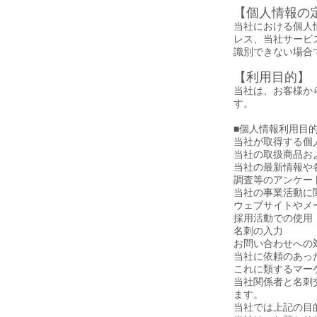
【個人情報の
当社における個人
レス、当社サービ
識別できない場合
【利用目的】
当社は、お客様か
す。
■個人情報利用目
当社が取得する個
当社の取扱商品お
当社の最新情報や
調査等のアンケー
当社の事業活動に
ウェブサイトやメ
採用活動での使用
名刺の入力
お問い合わせへの
当社に依頼のあっ
これに類するマー
当社関係者と名刺
ます。
当社では上記の目