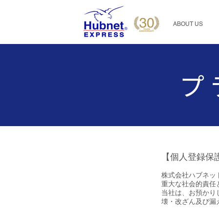
ABOUT US
プ
【個人登録保
株式会社ハブネッ
重大な社会的責任
当社は、お預かり
壊・改ざん及び漏