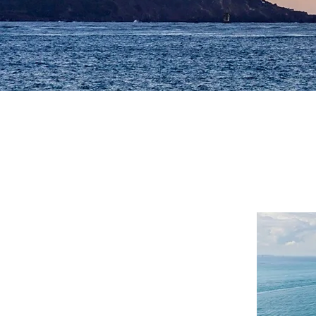
輸出入貨物はお
当海上貨物輸送部で
保管、海上輸送等を