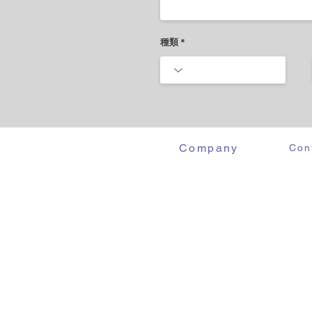
種類
Company
Con
About us
Ema
Access
Sustainability