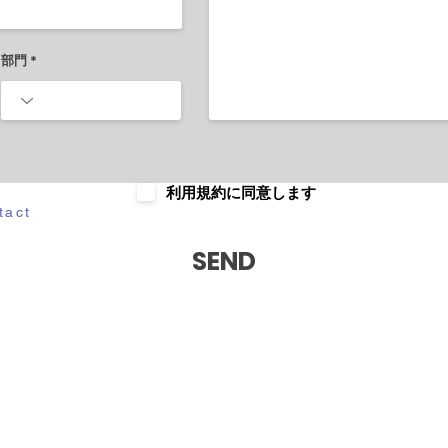
部門
利用規約に同意します
tact
SEND
il Now
© 2026 Hubnet Co.,Ltd