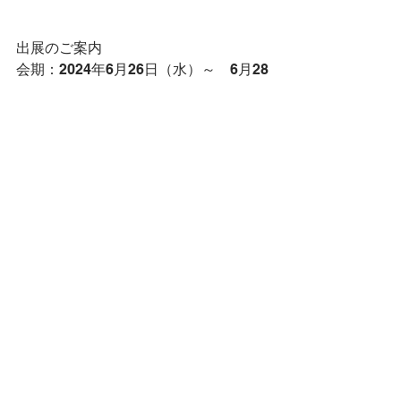
出展のご案内
会期：2024年6月26日（水）～　6月28
日（金）
時間：10：00～17：00
会場：東京ビッグサイト
ブース番号：39-20
入場料：公式サイトから来場者事前登
録を行った場合、無料
https://www.interphex.jp/tokyo/ja-
jp.html
お知らせ
Company
Contact
About us
Email Now
Access
Sustainability