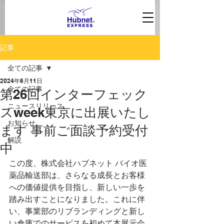
記事
全ての記事
2024年6月11日
全ての記事
第26回インターフェック
ニュースリリース
スweek東京に出展いたし
お知らせ
ます 事前ご面談予約受付
解説
中
この度、株式会社ハブネット バイオ医
薬品輸送部は、さらなる成長とお客様
への価値提供を目指し、新しい一歩を
踏み出すことになりました。これに伴
い、事業部のリブランディングと新し
い倉庫でのサービスを初めて本展示会